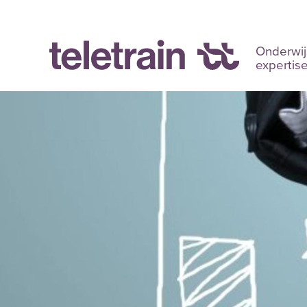
Onderwij
expertis