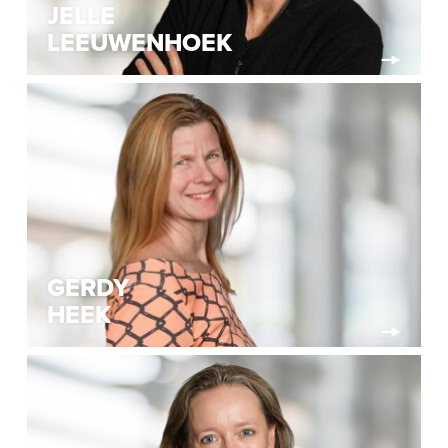
JELLE
LEEUWENHOEK
GERDY
HEEK