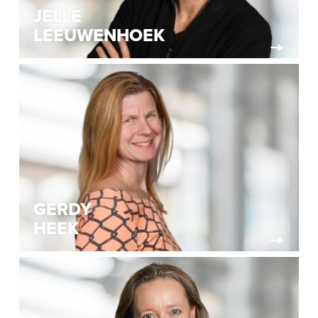
JELLE
LEEUWENHOEK
GERDY
HEEK