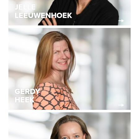
JELLE
LEEUWENHOEK
GERDY
HEEK