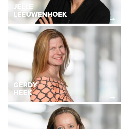
JELLE
LEEUWENHOEK
GERDY
HEEK