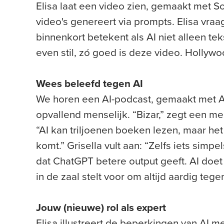
Elisa laat een video zien, gemaakt met S
video's genereert via prompts. Elisa vraa
binnenkort betekent als AI niet alleen tek
even stil, zó goed is deze video. Hollyw
Wees beleefd tegen AI
We horen een AI-podcast, gemaakt met 
opvallend menselijk. “Bizar,” zegt een me
“AI kan triljoenen boeken lezen, maar het
komt.” Grisella vult aan: “Zelfs iets simpe
dat ChatGPT betere output geeft. AI doet 
in de zaal stelt voor om altijd aardig tege
Jouw (nieuwe) rol als expert
Elisa illustreert de beperkingen van AI 