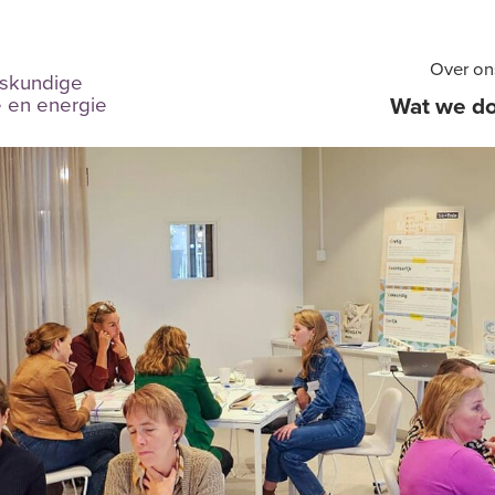
Over on
skundige
e en energie
Wat we d
Over Tel
MVO
Overzicht
Ontwerp & a
E-learning &
Trainingen o
Gamification