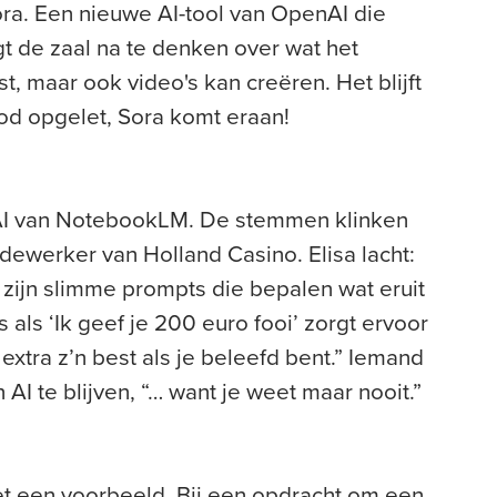
ora. Een nieuwe AI-tool van OpenAI die
gt de zaal na te denken over wat het
st, maar ook video's kan creëren. Het blijft
ood opgelet, Sora komt eraan!
AI van NotebookLM. De stemmen klinken
dewerker van Holland Casino. Elisa lacht:
 zijn slimme prompts die bepalen wat eruit
ls als ‘Ik geef je 200 euro fooi’ zorgt ervoor
extra z’n best als je beleefd bent.” Iemand
n AI te blijven, “… want je weet maar nooit.”
met een voorbeeld. Bij een opdracht om een