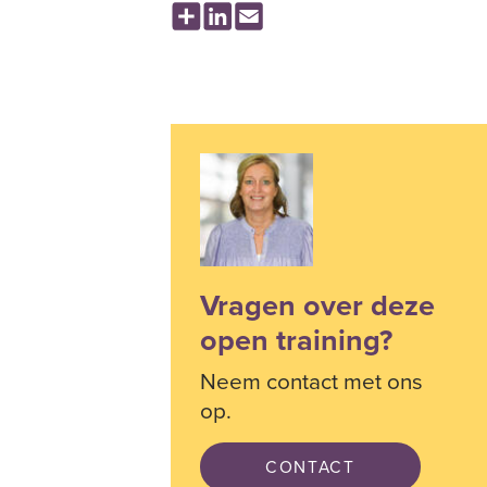
Share
LinkedIn
Email
Vragen over deze
open training?
Neem contact met ons
op.
CONTACT