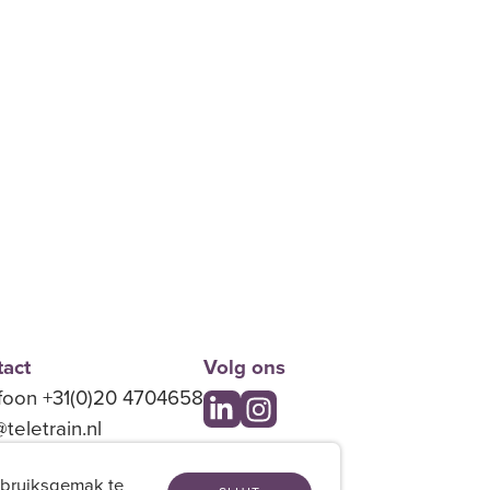
act
Volg ons
foon +31(0)20 4704658
@teletrain.nl
ebruiksgemak te