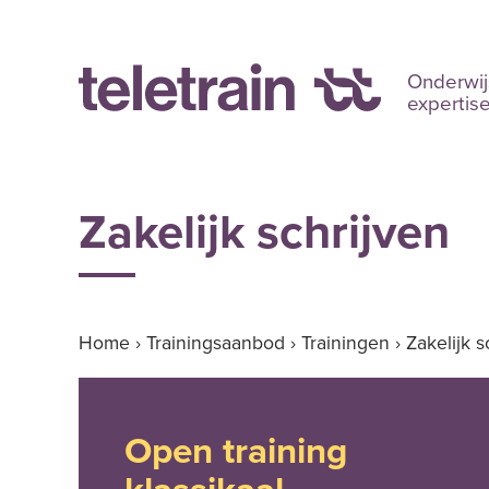
Onderwij
expertis
Zakelijk schrijven
Home
›
Trainingsaanbod
›
Trainingen
›
Zakelijk s
Open training