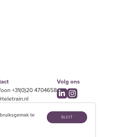
act
Volg ons
foon +31(0)20 4704658
@teletrain.nl
ebruiksgemak te
SLUIT
emene voorwaarden