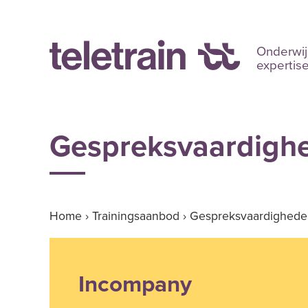
Onderwij
expertis
Gespreksvaardigh
Home
›
Trainingsaanbod
›
Gespreksvaardighede
Incompany