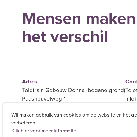
Mensen maken
het verschil
Adres
Cont
Teletrain Gebouw Donna (begane grond)
Tele
Paasheuvelweg 1
info
1105 BE Amsterdam Zuidoost
Wij maken gebruik van cookies om de website en het g
verbeteren.
Klik hier voor meer informatie.
Disclaimer
Privacy Statement
Feedback
Alg