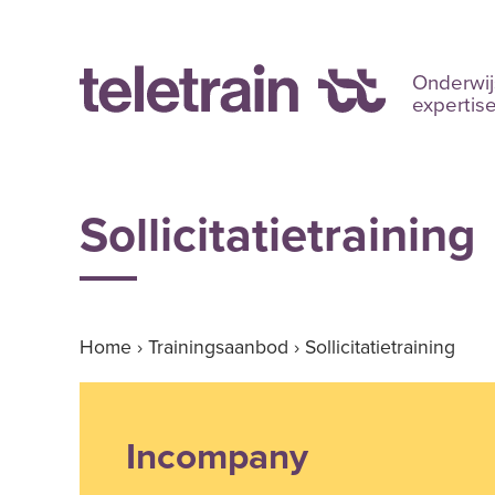
Onderwij
expertis
Sollicitatietraining
Home
›
Trainingsaanbod
›
Sollicitatietraining
Incompany