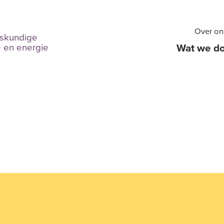
Over on
skundige
e en energie
Wat we d
Over Tel
MVO
Overzicht
Ontwerp & a
E-learning &
Trainingen o
Gamification