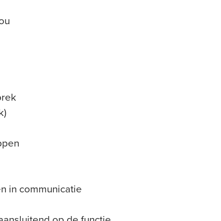
jou
prek
k)
appen
len in communicatie
aansluitend op de functie