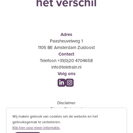
het verschil
Adres
Paasheuvelweg 1
1105 BE Amsterdam Zuidoost
Contact
Telefoon +31(0)20 4704658
info@teletrain.nl
Volg ons
Disclaimer
Privacy Statement
Feedback
Wij maken gebruik van cookies om de website en het
Algemene voorwaarden
gebruiksgemak te verbeteren.
Klik hier voor meer informatie.