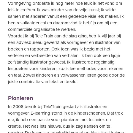
Vormgeving ontdekte ik nog meer hoe leuk ik het vond om
iets te creëren. Ik was minder van de vrije kunst; ik wilde
samen met anderen vanuit een gedeelde visie iets maken. Ik
ben resultaatgericht en daarom vind ik het fijn om bij een
commerciële organisatie te werken.
Voordat ik bij Tele'Train aan de slag ging, heb ik vijf jaar bij
een adviesbureau gewerkt als vormgever en illustrator van
boeken en rapporten. Ook toen was ik bezig met het
vertellen en verbeelden van verhalen. Ik ben ook een tijdje
zelfstandig illustrator geweest. Ik illustreerde regelmatig
lesboeken voor kinderen, zoals leermethodes voor rekenen
en taal. Zowel kinderen als volwassenen leren goed door de
juiste combinatie van tekst en beeld.
Pionieren
In 2006 ben ik bij Tele'Train gestart als illustrator en
vormgever. E-learning stond in de kinderschoenen. Dat trok
me, ik heb een passie voor pionieren met techniek en
creatie. Het was iets nieuws, dus ik zag kansen om te
groeien. De focus lag toentertijd vooral op klassikaal trainen