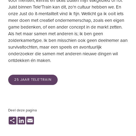
voor mensen, kennis en skills buiten mijn vakgebied of rol.
Juist binnen Tele'Train kan dit, zo'n cultuur hebben we. En
onze Just do it-mentaliteit vind ik fijn. Wellicht ga ik ooit iets
meer doen met creatief ondernemerschap, zoals een eigen
game bedenken, of een ander concept in de markt zetten.
Als het maar samen met anderen is; ik ben geen
zolderkamertype. Ik ben misschien ook geen deelnemer aan
survivaltochten, maar een speels en avontuurlijk
onderzoeker die samen met anderen nieuwe dingen wil
ontdekken én maken.
25 JAAR TELE'TRAIN
Deel deze pagina
Share
LinkedIn
Email