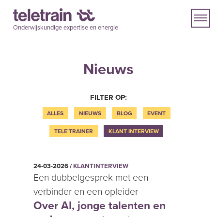
Onderwijskundige expertise en energie
Nieuws
FILTER OP:
ALLES
NIEUWS
BLOG
EVENT
TELE'TRAINER
KLANT INTERVIEW
24-03-2026 /
KLANTINTERVIEW
Een dubbelgesprek met een
verbinder en een opleider
Over AI, jonge talenten en